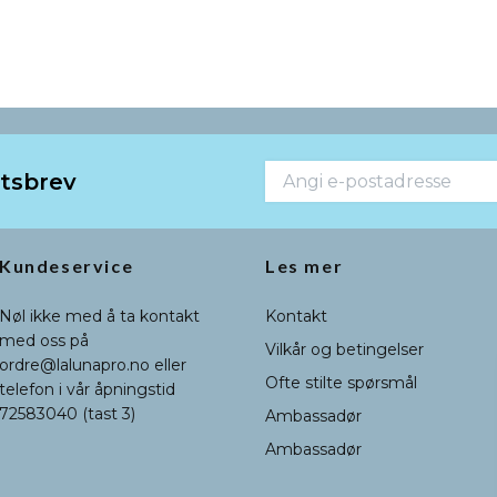
etsbrev
Kundeservice
Les mer
Nøl ikke med å ta kontakt
Kontakt
med oss på
Vilkår og betingelser
ordre@lalunapro.no
eller
Ofte stilte spørsmål
telefon i vår åpningstid
72583040 (tast 3)
Ambassadør
Ambassadør