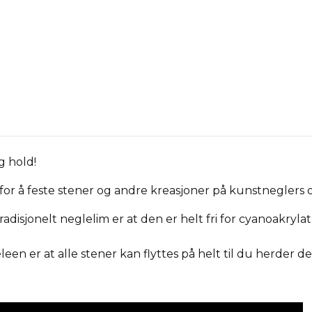
g hold!
 for å feste stener og andre kreasjoner på kunstneglers o
isjonelt neglelim er at den er helt fri for cyanoakrylat
en er at alle stener kan flyttes på helt til du herder d