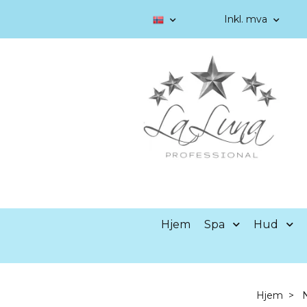
Inkl. mva
Hjem
Spa
Hud
Hjem