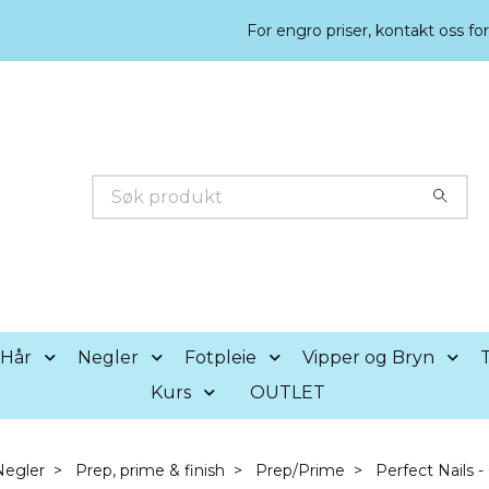
For engro priser, kontakt oss fo
Hår
Negler
Fotpleie
Vipper og Bryn
T
Kurs
OUTLET
Negler
Prep, prime & finish
Prep/Prime
Perfect Nails -