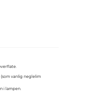
verflate.
 (som vanlig neglelim
en i lampen.