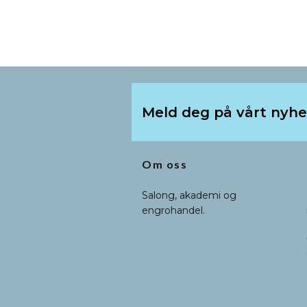
Meld deg på vårt nyh
Om oss
Salong, akademi og
engrohandel.