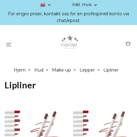
Inkl. mva
For engro priser, kontakt oss for en profesjonell konto via
chat/epost.
Hjem
Hud
Make-up
Lepper
Lipliner
Lipliner