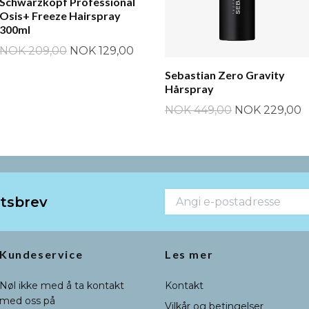
Schwarzkopf Professional
Osis+ Freeze Hairspray
300ml
NOK 209,00
NOK 129,00
Sebastian Zero Gravity
Hårspray
NOK 449,00
NOK 229,00
etsbrev
Kundeservice
Les mer
Nøl ikke med å ta kontakt
Kontakt
med oss på
Vilkår og betingelser