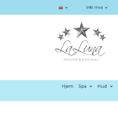
Inkl. mva
Hjem
Spa
Hud