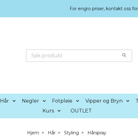
For engro priser, kontakt oss fo
Hår
Negler
Fotpleie
Vipper og Bryn
T
Kurs
OUTLET
Hjem
Hår
Styling
Hårspray