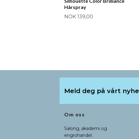
Silhouette Color Brilliance
Hårspray
NOK 139,00
Meld deg på vårt nyh
Om oss
Salong, akademi og
engrohandel.