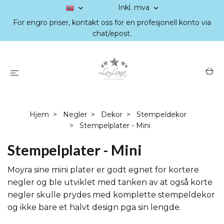
Inkl. mva
For engro priser, kontakt oss for en profesjonell konto via
chat/epost.
Hjem
Negler
Dekor
Stempeldekor
Stempelplater - Mini
Stempelplater - Mini
Moyra sine mini plater er godt egnet for kortere
negler og ble utviklet med tanken av at også korte
negler skulle prydes med komplette stempeldekor
og ikke bare et halvt design pga sin lengde.