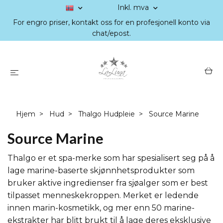
Inkl. mva
For engro priser, kontakt oss for en profesjonell konto via
chat/epost.
Hjem
Hud
Thalgo Hudpleie
Source Marine
Source Marine
Thalgo er et spa-merke som har spesialisert seg på å
lage marine-baserte skjønnhetsprodukter som
bruker aktive ingredienser fra sjøalger som er best
tilpasset menneskekroppen. Merket er ledende
innen marin-kosmetikk, og mer enn 50 marine-
ekstrakter har blitt brukt til å lage deres eksklusive