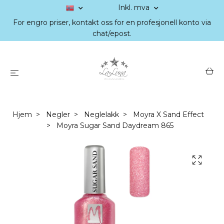
Inkl. mva
For engro priser, kontakt oss for en profesjonell konto via
chat/epost.
Hjem
Negler
Neglelakk
Moyra X Sand Effect
Moyra Sugar Sand Daydream 865