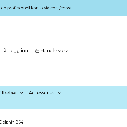
r en profesjonell konto via chat/epost.
Logg inn
Handlekurv
ilbehør
Accessories
Dolphin 864