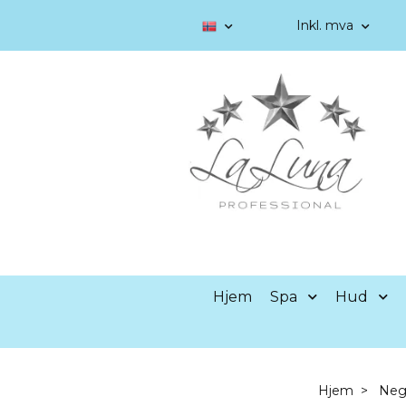
Inkl. mva
Hjem
Spa
Hud
Hjem
Neg