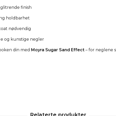
glitrende finish
ang holdbarhet
 coat nødvendig
ge og kunstige negler
 looken din med
Moyra Sugar Sand Effect
– for neglene 