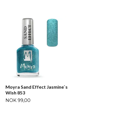
Moyra Sand Effect Annbi
855
NOK 99,00
Moyra Sand Effect Jasmine`s
Wish 853
NOK 99,00