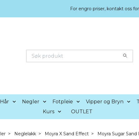
For engro priser, kontakt oss fo
Hår
Negler
Fotpleie
Vipper og Bryn
T
Kurs
OUTLET
ler
Neglelakk
Moyra X Sand Effect
Moyra Sugar Sand 