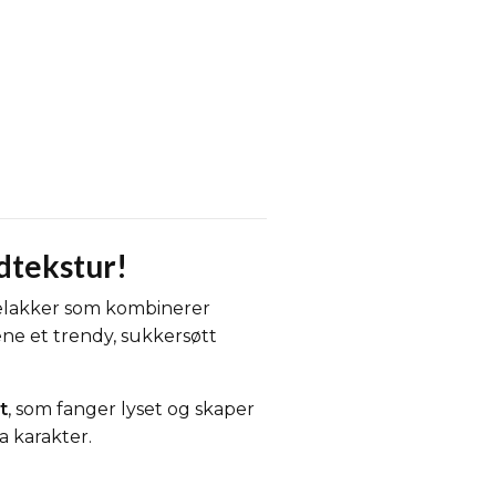
dtekstur!
lelakker som kombinerer
ene et trendy, sukkersøtt
t
, som fanger lyset og skaper
a karakter.