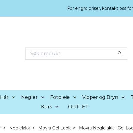
For engro priser, kontakt oss fo
Hår
Negler
Fotpleie
Vipper og Bryn
T
Kurs
OUTLET
r
Neglelakk
Moyra Gel Look
Moyra Neglelakk - Gel Loo