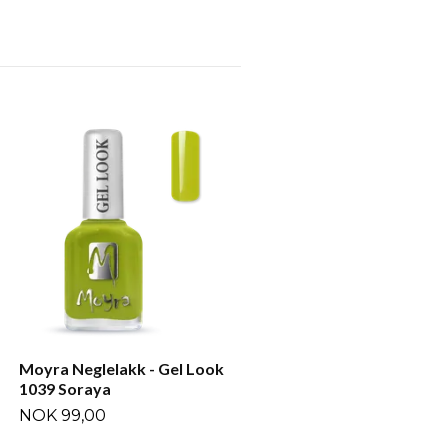
Moyra Neglelakk - Gel Lo
1051 Ambre
NOK 99,00
Moyra Neglelakk - Gel Look
1039 Soraya
NOK 99,00