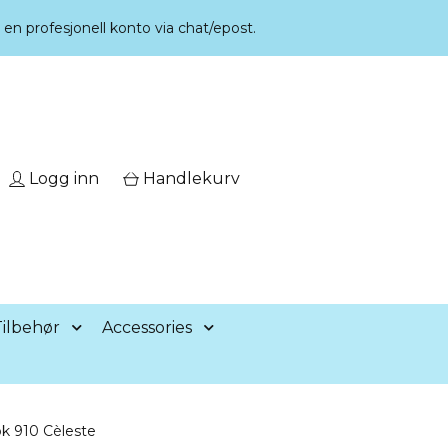
r en profesjonell konto via chat/epost.
Logg inn
Handlekurv
ilbehør
Accessories
k 910 Cèleste