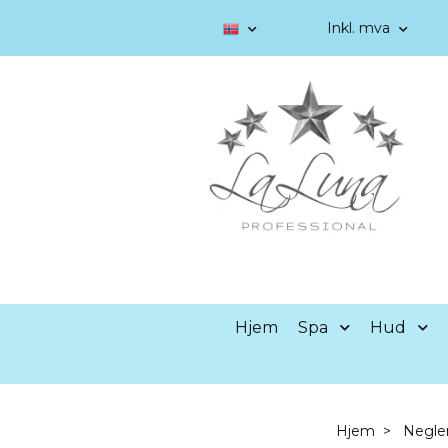
Inkl. mva
Hjem
Spa
Hud
Hjem
Negle