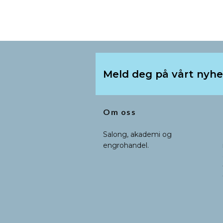
Meld deg på vårt nyh
Om oss
Salong, akademi og
engrohandel.