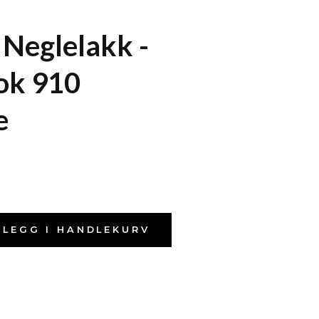
Neglelakk -
ok 910
e
LEGG I HANDLEKURV