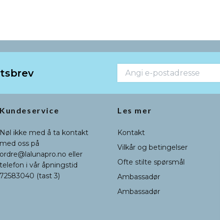
etsbrev
Kundeservice
Les mer
Nøl ikke med å ta kontakt
Kontakt
med oss på
Vilkår og betingelser
ordre@lalunapro.no
eller
Ofte stilte spørsmål
telefon i vår åpningstid
72583040 (tast 3)
Ambassadør
Ambassadør