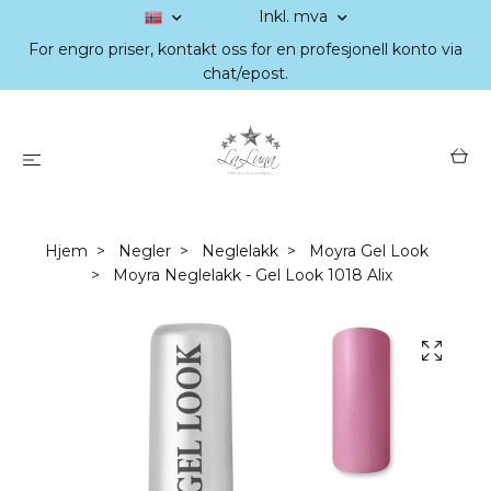
Inkl. mva
For engro priser, kontakt oss for en profesjonell konto via
chat/epost.
Hjem
Negler
Neglelakk
Moyra Gel Look
Moyra Neglelakk - Gel Look 1018 Alix