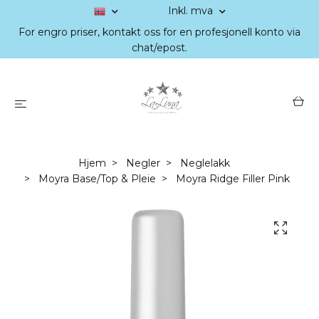
Inkl. mva
For engro priser, kontakt oss for en profesjonell konto via
chat/epost.
Hjem
Negler
Neglelakk
Moyra Base/Top & Pleie
Moyra Ridge Filler Pink