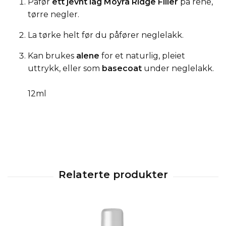
Påfør
ett jevnt lag Moyra Ridge Filler
på rene,
tørre negler.
La tørke helt før du påfører neglelakk.
Kan brukes
alene
for et naturlig, pleiet
uttrykk, eller som
basecoat
under neglelakk.
12ml