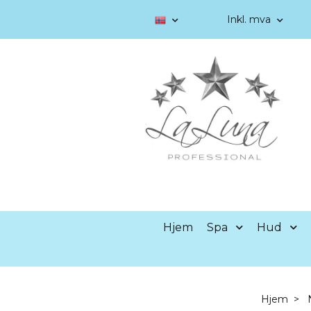
Inkl. mva
Hjem
Spa
Hud
Hjem