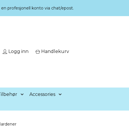
r en profesjonell konto via chat/epost.
Logg inn
Handlekurv
ilbehør
Accessories
Hardener