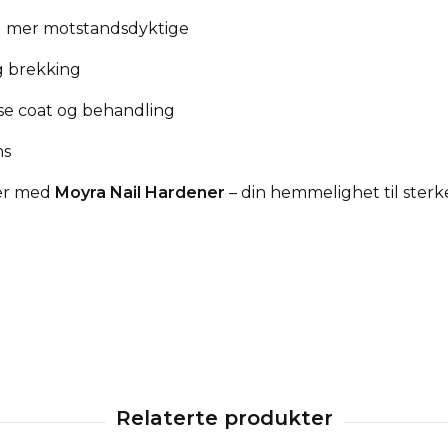
g mer motstandsdyktige
g brekking
se coat og behandling
ns
ler med
Moyra Nail Hardener
– din hemmelighet til sterk