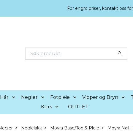
For engro priser, kontakt oss fo
Hår
Negler
Fotpleie
Vipper og Bryn
T
Kurs
OUTLET
Negler
Neglelakk
Moyra Base/Top & Pleie
Moyra Nail 