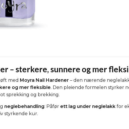
r – sterkere, sunnere og mer fleksi
 løft med
Moyra Nail Hardener
– den nærende neglelak
kere og mer fleksible
. Den pleiende formelen styrker 
ot sprekking og brekking.
og
neglebehandling
: Påfør
ett lag under neglelakk
for ek
iv styrkende kur.