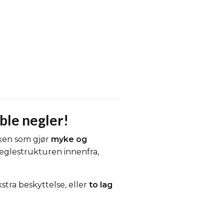
ble negler!
ken som gjør
myke og
neglestrukturen innenfra,
stra beskyttelse, eller
to lag