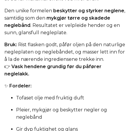
Den unike formelen
beskytter og styrker neglene
,
samtidig som den
mykgjør tørre og skadede
neglebånd
. Resultatet er velpleide hender og en
sunn, glansfull negleplate.
Bruk:
Rist flasken godt, påfør oljen på den naturlige
negleplaten og neglebåndet, og masser lett inn for
å la de nærende ingrediensene trekke inn.
👉
Vask hendene grundig før du påfører
neglelakk.
✨
Fordeler:
Tofaset olje med fruktig duft
Pleier, mykgjør og beskytter negler og
neglebånd
Gir dyp fuktighet og glans