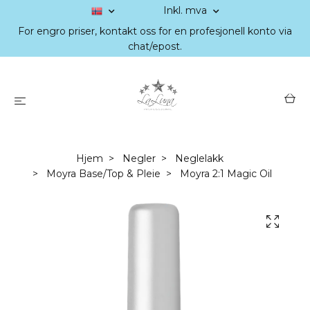
Inkl. mva
For engro priser, kontakt oss for en profesjonell konto via
chat/epost.
Hjem
Negler
Neglelakk
Moyra Base/Top & Pleie
Moyra 2:1 Magic Oil