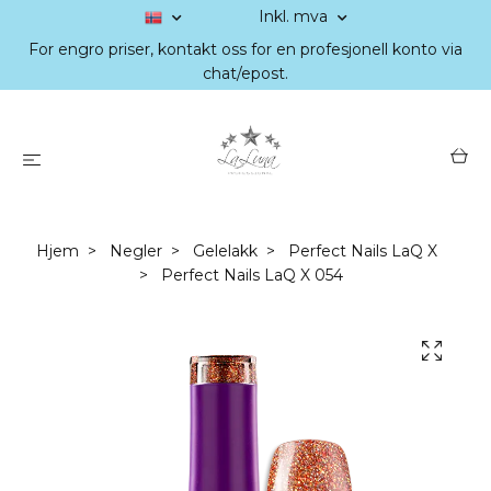
Inkl. mva
For engro priser, kontakt oss for en profesjonell konto via
chat/epost.
Hjem
Negler
Gelelakk
Perfect Nails LaQ X
Perfect Nails LaQ X 054