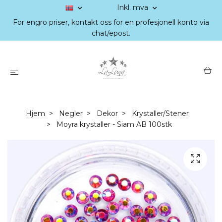
Inkl. mva
For engro priser, kontakt oss for en profesjonell konto via
chat/epost.
Hjem
Negler
Dekor
Krystaller/Stener
Moyra krystaller - Siam AB 100stk