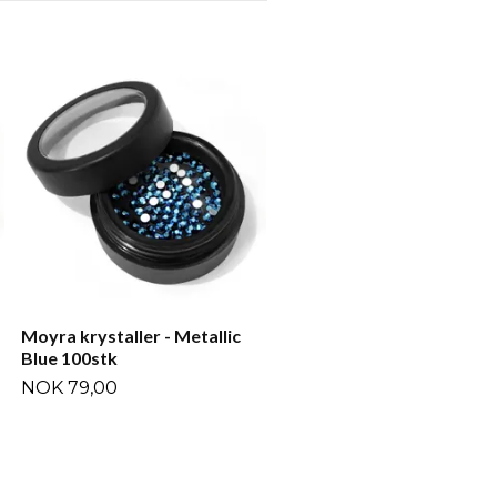
Moyra krystaller - Siam A
100stk
NOK 79,00
Moyra krystaller - Metallic
Blue 100stk
NOK 79,00