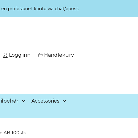
r en profesjonell konto via chat/epost.
Logg inn
Handlekurv
ilbehør
Accessories
se AB 100stk