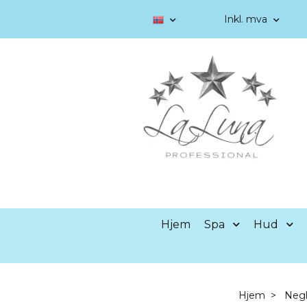
Inkl. mva
Hjem
Spa
Hud
Hjem
Negl