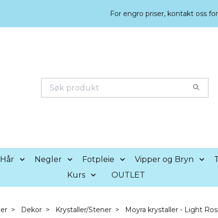
For engro priser, kontakt oss fo
Hår
Negler
Fotpleie
Vipper og Bryn
T
Kurs
OUTLET
er
Dekor
Krystaller/Stener
Moyra krystaller - Light Ro