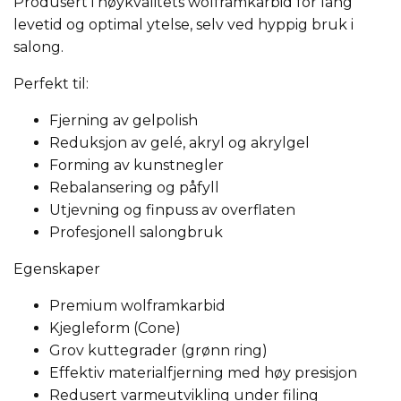
Produsert i høykvalitets wolframkarbid for lang
levetid og optimal ytelse, selv ved hyppig bruk i
salong.
Perfekt til:
Fjerning av gelpolish
Reduksjon av gelé, akryl og akrylgel
Forming av kunstnegler
Rebalansering og påfyll
Utjevning og finpuss av overflaten
Profesjonell salongbruk
Egenskaper
Premium wolframkarbid
Kjegleform (Cone)
Grov kuttegrader (grønn ring)
Effektiv materialfjerning med høy presisjon
Redusert varmeutvikling under filing