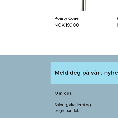
Pointy Cone
NOK 199,00
Meld deg på vårt nyh
Om oss
Salong, akademi og
engrohandel.