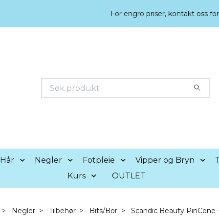
For engro priser, kontakt oss fo
Hår
Negler
Fotpleie
Vipper og Bryn
T
Kurs
OUTLET
Negler
Tilbehør
Bits/Bor
Scandic Beauty PinCone -