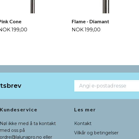
Pink Cone
Flame - Diamant
NOK 199,00
NOK 199,00
etsbrev
Kundeservice
Les mer
Nøl ikke med å ta kontakt
Kontakt
med oss på
Vilkår og betingelser
ordre@lalunapro.no
eller