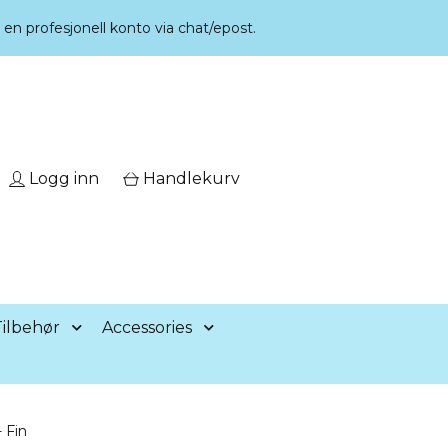
r en profesjonell konto via chat/epost.
Logg inn
Handlekurv
ilbehør
Accessories
 Fin