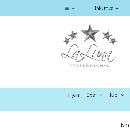
Inkl. mva
Hjem
Spa
Hud
Hjem