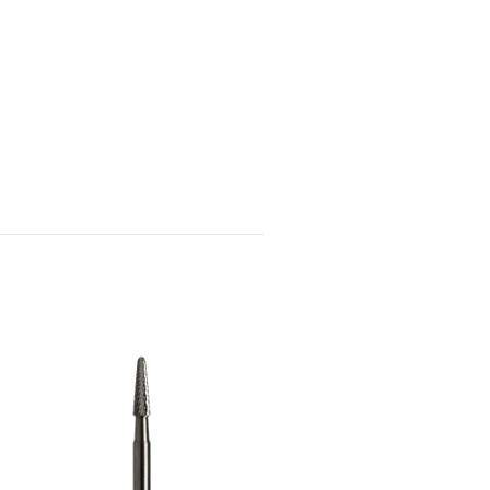
Scandic Beauty PinCone -
Medium
Tom på lager