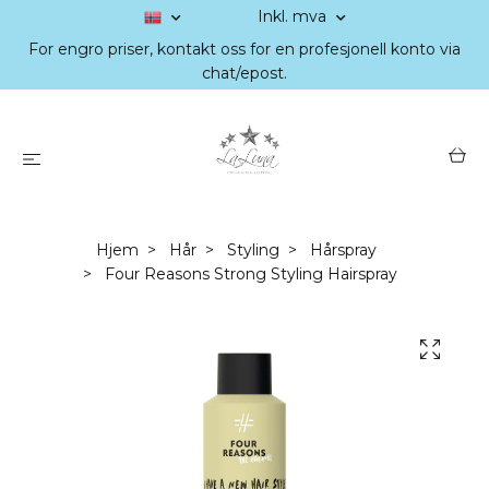
Inkl. mva
For engro priser, kontakt oss for en profesjonell konto via
chat/epost.
Hjem
Hår
Styling
Hårspray
Four Reasons Strong Styling Hairspray