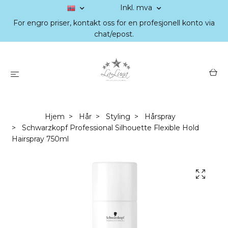
Inkl. mva
For engro priser, kontakt oss for en profesjonell konto via
chat/epost.
Hjem
Hår
Styling
Hårspray
Schwarzkopf Professional Silhouette Flexible Hold
Hairspray 750ml