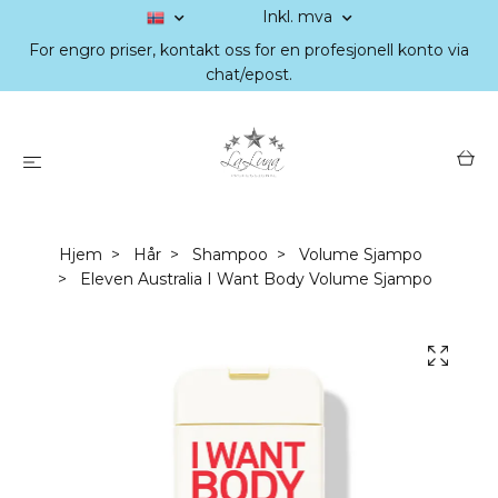
Inkl. mva
For engro priser, kontakt oss for en profesjonell konto via
chat/epost.
Hjem
Hår
Shampoo
Volume Sjampo
Eleven Australia I Want Body Volume Sjampo