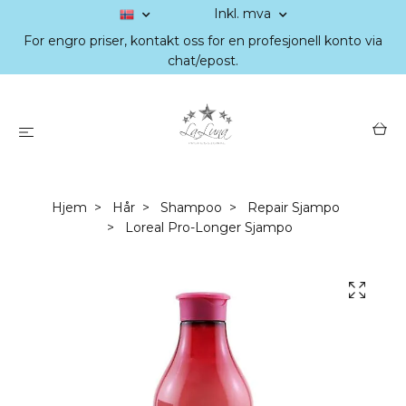
Inkl. mva
For engro priser, kontakt oss for en profesjonell konto via
chat/epost.
Hjem
Hår
Shampoo
Repair Sjampo
Loreal Pro-Longer Sjampo