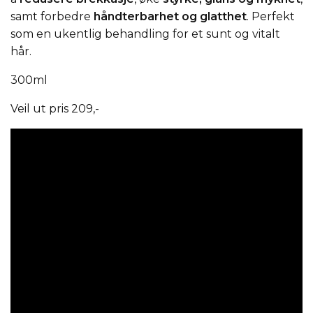
samt forbedre
håndterbarhet og glatthet
. Perfekt
som en ukentlig behandling for et sunt og vitalt
hår.
300ml
Veil ut pris 209,-