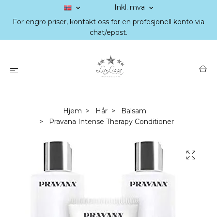
Inkl. mva
For engro priser, kontakt oss for en profesjonell konto via
chat/epost.
Hjem
Hår
Balsam
Pravana Intense Therapy Conditioner