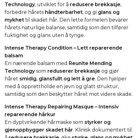
Technology
, utviklet for å
redusere brekkasje
,
forbedre hårets
håndterbarhet
, og gi
glans og
mykhet
til skadet hår. Den lette formelen bevarer
hårets naturlige balanse, samtidig som den tilfører
fuktighet og glans uten å tynge.
Intense Therapy Condition – Lett reparerende
balsam
En nærende balsam med
Reunite Mending
Technology
som
reduserer brekkasje
og gjør
håret
smidig, glansfullt og lett å gre
. Den hjelper
med å opprettholde en jevn og glatt struktur,
samtidig som den beskytter håret mot videre skade.
Intense Therapy Repairing Masque – Intensiv
reparerende hårkur
En dyptvirkende hårmaske som
styrker og
gjenoppbygger skadet hår
. Klinisk dokumentert til
å
redusere brekkasje
, øke
styrke, glans og mykhet
,