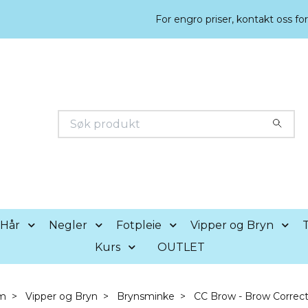
For engro priser, kontakt oss fo
Hår
Negler
Fotpleie
Vipper og Bryn
T
Kurs
OUTLET
m
Vipper og Bryn
Brynsminke
CC Brow - Brow Correct