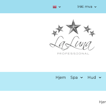
Inkl. mva
Hjem
Spa
Hud
Hje