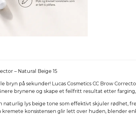
ctor – Natural Beige 15
lle bryn på sekunder! Lucas Cosmetics CC Brow Correcto
nere brynene og skape et feilfritt resultat etter farging
 naturlig lys beige tone som effektivt skjuler rødhet, 
en kremete konsistensen glir lett over huden, blender en