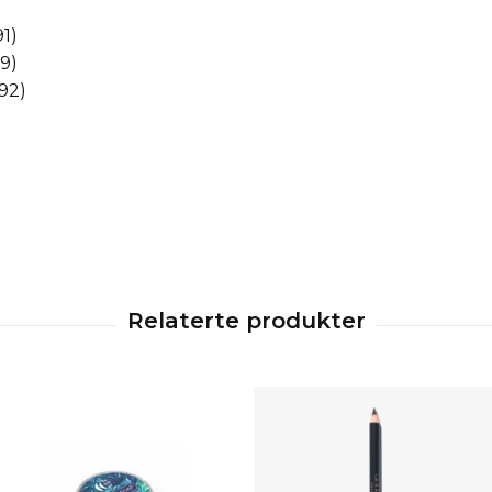
1)
9)
92)