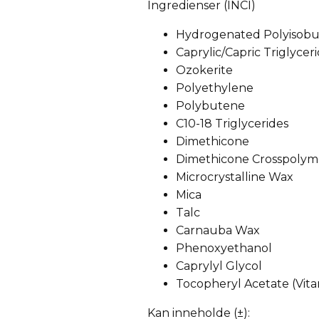
Ingredienser (INCI)
Hydrogenated Polyisob
Caprylic/Capric Triglycer
Ozokerite
Polyethylene
Polybutene
C10-18 Triglycerides
Dimethicone
Dimethicone Crosspolym
Microcrystalline Wax
Mica
Talc
Carnauba Wax
Phenoxyethanol
Caprylyl Glycol
Tocopheryl Acetate (Vita
Kan inneholde (±):