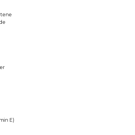
utene
ide
er
min E)