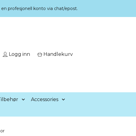
r en profesjonell konto via chat/epost.
Logg inn
Handlekurv
ilbehør
Accessories
or