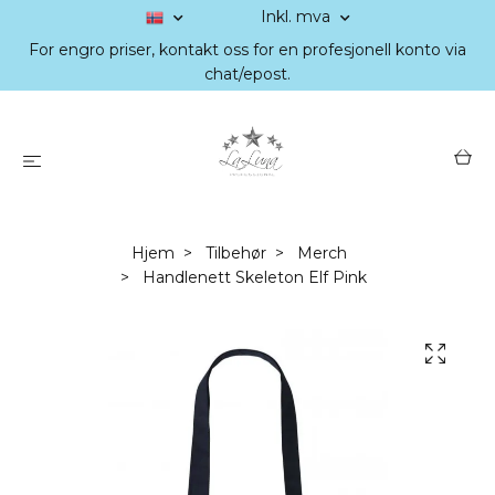
Inkl. mva
For engro priser, kontakt oss for en profesjonell konto via
chat/epost.
Hjem
Tilbehør
Merch
Handlenett Skeleton Elf Pink