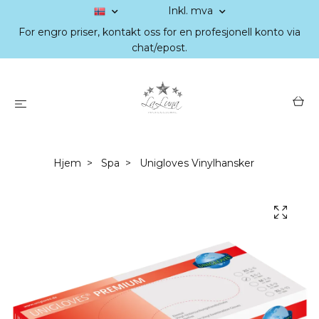
Inkl. mva
For engro priser, kontakt oss for en profesjonell konto via
chat/epost.
Hjem
Spa
Unigloves Vinylhansker