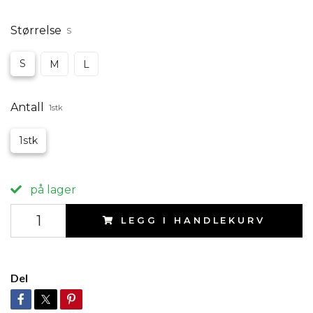
Størrelse
S
S
M
L
Antall
1stk
1stk
på lager
LEGG I HANDLEKURV
Del