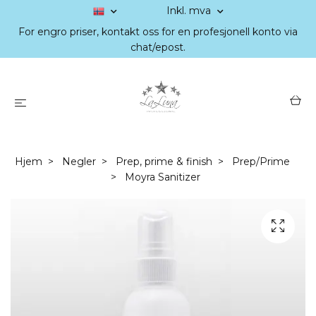
Inkl. mva
For engro priser, kontakt oss for en profesjonell konto via
chat/epost.
Hjem
Negler
Prep, prime & finish
Prep/Prime
Moyra Sanitizer