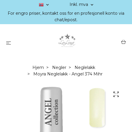
Inkl. mva
For engro priser, kontakt oss for en profesjonell konto via
chat/epost.
Hjem
Negler
Neglelakk
Moyra Neglelakk - Angel 374 Mihr