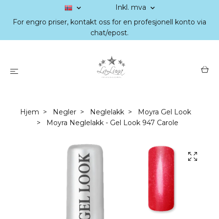
Inkl. mva
For engro priser, kontakt oss for en profesjonell konto via
chat/epost.
Hjem
Negler
Neglelakk
Moyra Gel Look
Moyra Neglelakk - Gel Look 947 Carole