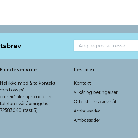
etsbrev
Kundeservice
Les mer
Nøl ikke med å ta kontakt
Kontakt
med oss på
Vilkår og betingelser
ordre@lalunapro.no
eller
Ofte stilte spørsmål
telefon i vår åpningstid
72583040 (tast 3)
Ambassadør
Ambassadør