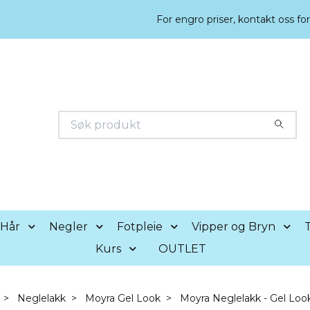
For engro priser, kontakt oss fo
Hår
Negler
Fotpleie
Vipper og Bryn
T
Kurs
OUTLET
Neglelakk
Moyra Gel Look
Moyra Neglelakk - Gel Look