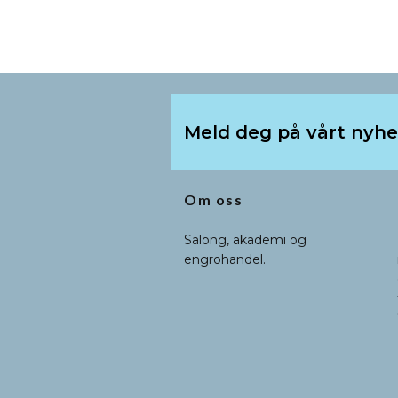
Meld deg på vårt nyh
Om oss
Salong, akademi og
engrohandel.