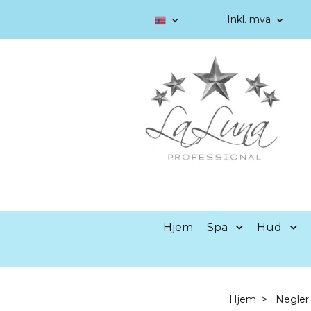
Inkl. mva
Hjem
Spa
Hud
Hjem
Negler