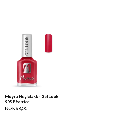
Moyra Neglelakk - Gel Lo
910 Cèleste
NOK 99,00
Moyra Neglelakk - Gel Look
905 Bèatrice
NOK 99,00