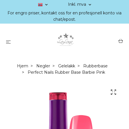
Inkl. mva
For engro priser, kontakt oss for en profesjonell konto via
chat/epost.
Hjem
Negler
Gelelakk
Rubberbase
Perfect Nails Rubber Base Barbie Pink