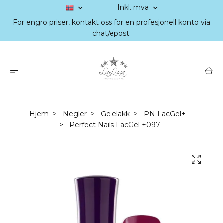
Inkl. mva
For engro priser, kontakt oss for en profesjonell konto via
chat/epost.
Hjem
Negler
Gelelakk
PN LacGel+
Perfect Nails LacGel +097