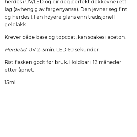
herdes i UV/LED og gir deg perfekt dekkevne i ett
lag (avhengig av fargenyanse). Den jevner seg fint
og herdes til en høyere glans enn tradisjonell
gelelakk.
Krever både base og topcoat, kan soakes i aceton.
Herdetid
: UV 2-3min. LED 60 sekunder.
Rist flasken godt før bruk. Holdbar i 12 måneder
etter åpnet.
15ml