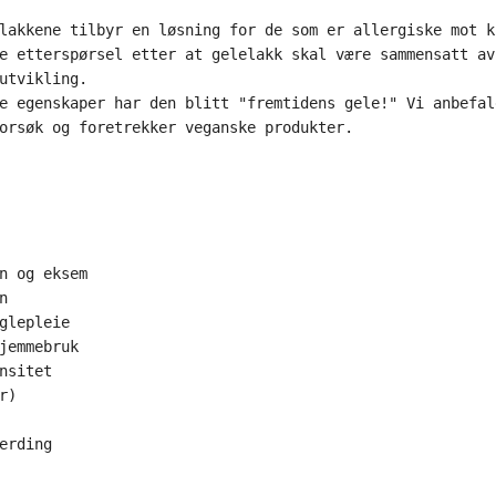
lakkene tilbyr en løsning for de som er allergiske mot k
e etterspørsel etter at gelelakk skal være sammensatt av
utvikling.

e egenskaper har den blitt "fremtidens gele!" Vi anbefal
orsøk og foretrekker veganske produkter.
n og eksem



glepleie

jemmebruk

nsitet

)

erding
