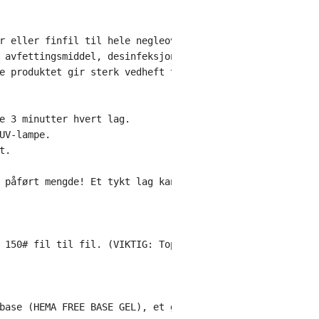
r eller finfil til hele negleoverflaten er matt. Fjern s
 avfettingsmiddel, desinfeksjonsmiddel og antifungal. 
e produktet gir sterk vedheft til neglene, men det gjør 
e 3 minutter hvert lag.

V-lampe.

 påført mengde! Et tykt lag kan flyte, eller det kan ikk
 150# fil til fil. (VIKTIG: Topplakken løser seg ikke op
base (HEMA FREE BASE GEL), et gellakksystem og et toppst