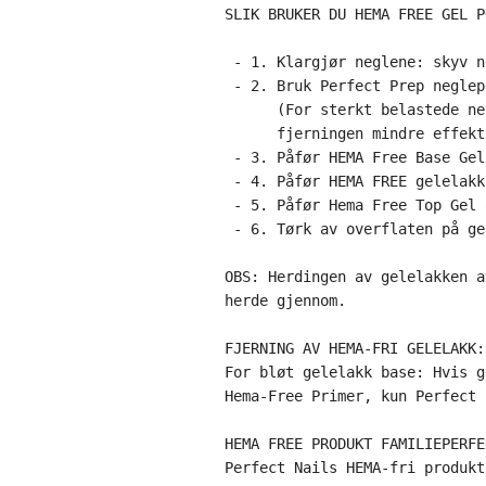
SLIK BRUKER DU HEMA FREE GEL P
 - 1. Klargjør neglene: skyv n
 - 2. Bruk Perfect Prep neglep
      (For sterkt belastede ne
      fjerningen mindre effekt
 - 3. Påfør HEMA Free Base Gel
 - 4. Påfør HEMA FREE gelelakk
 - 5. Påfør Hema Free Top Gel 
OBS: Herdingen av gelelakken a
herde gjennom.

FJERNING AV HEMA-FRI GELELAKK:

For bløt gelelakk base: Hvis g
Hema-Free Primer, kun Perfect 
HEMA FREE PRODUKT FAMILIEPERFE
Perfect Nails HEMA-fri produkt