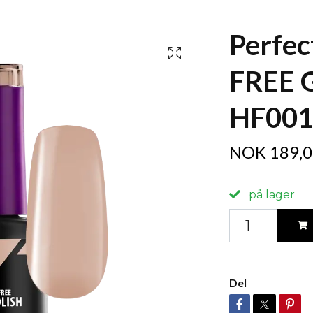
Perfec
FREE 
HF001 
NOK 189,0
på lager
Del