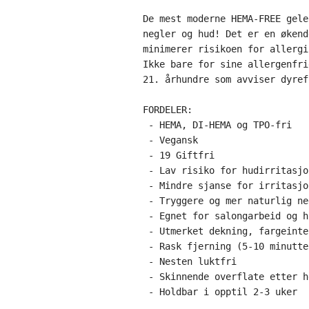
De mest moderne HEMA-FREE gele
negler og hud! Det er en økend
minimerer risikoen for allergi
Ikke bare for sine allergenfri
21. århundre som avviser dyref
FORDELER:

 - HEMA, DI-HEMA og TPO-fri

 - Vegansk

 - 19 Giftfri

 - Lav risiko for hudirritasjo
 - Mindre sjanse for irritasjon
 - Tryggere og mer naturlig ne
 - Egnet for salongarbeid og h
 - Utmerket dekning, fargeinte
 - Rask fjerning (5-10 minutter
 - Nesten luktfri

 - Skinnende overflate etter h
 - Holdbar i opptil 2-3 uker