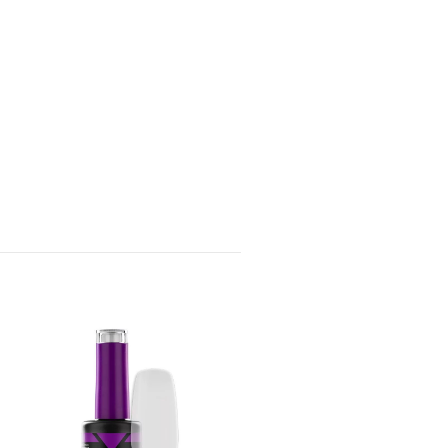
Perfect Nails HEMA-FREE
Coat
NOK 189,00