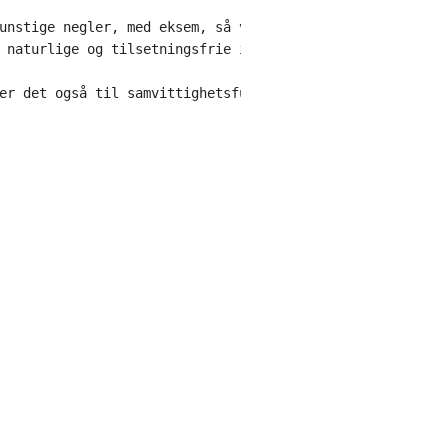
unstige negler, med eksem, så vel som de med sensitive 
 naturlige og tilsetningsfrie ingredienser, noe som 
er det også til samvittighetsfulle forbrukere fra det 