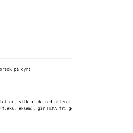
orsøk på dyr!

toffer, slik at de med allergi kan bruke gelelakk, noe s
(f.eks. eksem), gir HEMA-fri gelelakk en mer naturlig og