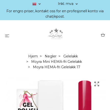
Inkl. mva
For engro priser, kontakt oss for en profesjonell konto via
chat/epost.
Hjem
Negler
Gelelakk
Moyra Mini HEMA-fri Gelelakk
Moyra HEMA-fri Gelelakk 17