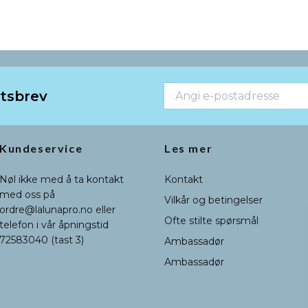
etsbrev
Kundeservice
Les mer
Nøl ikke med å ta kontakt
Kontakt
med oss på
Vilkår og betingelser
ordre@lalunapro.no
eller
Ofte stilte spørsmål
telefon i vår åpningstid
72583040 (tast 3)
Ambassadør
Ambassadør