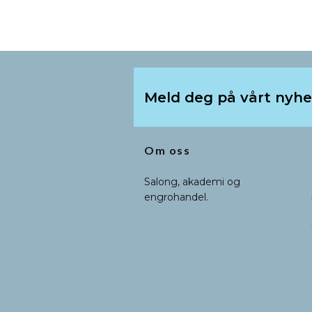
Meld deg på vårt nyh
Om oss
Salong, akademi og
engrohandel.