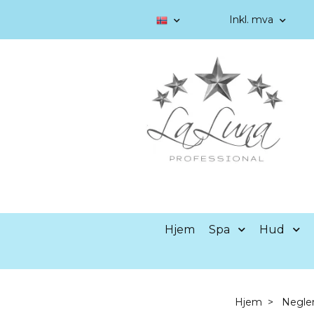
Inkl. mva
Hjem
Spa
Hud
Hjem
Negle