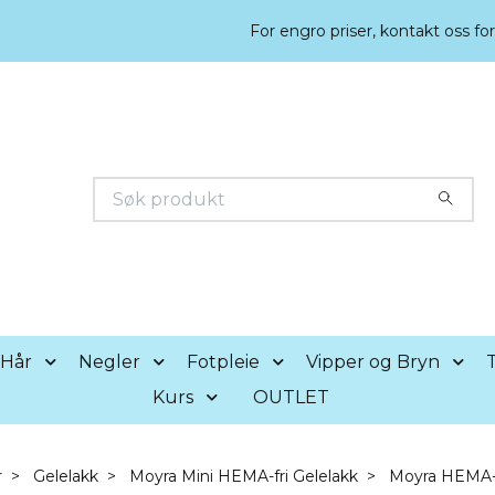
For engro priser, kontakt oss fo
Hår
Negler
Fotpleie
Vipper og Bryn
T
Kurs
OUTLET
r
Gelelakk
Moyra Mini HEMA-fri Gelelakk
Moyra HEMA-fr