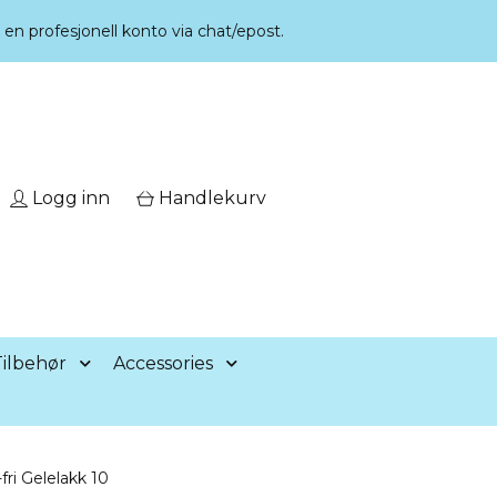
r en profesjonell konto via chat/epost.
Logg inn
Handlekurv
ilbehør
Accessories
i Gelelakk 10