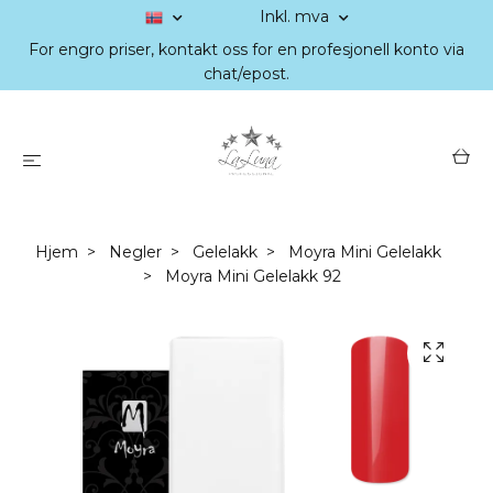
Inkl. mva
For engro priser, kontakt oss for en profesjonell konto via
chat/epost.
Hjem
Negler
Gelelakk
Moyra Mini Gelelakk
Moyra Mini Gelelakk 92