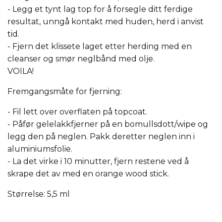
- Legg et tynt lag top for å forsegle ditt ferdige
resultat, unngå kontakt med huden, herd i anvist
tid.
- Fjern det klissete laget etter herding med en
cleanser og smør neglbånd med olje.
VOILA!
Fremgangsmåte for fjerning:
- Fil lett over overflaten på topcoat.
- Påfør gelelakkfjerner på en bomullsdott/wipe og
legg den på neglen. Pakk deretter neglen inn i
aluminiumsfolie.
- La det virke i 10 minutter, fjern restene ved å
skrape det av med en orange wood stick.
Størrelse: 5,5 ml