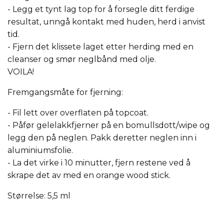
- Legg et tynt lag top for å forsegle ditt ferdige
resultat, unngå kontakt med huden, herd i anvist
tid.
- Fjern det klissete laget etter herding med en
cleanser og smør neglbånd med olje.
VOILA!
Fremgangsmåte for fjerning:
- Fil lett over overflaten på topcoat.
- Påfør gelelakkfjerner på en bomullsdott/wipe og
legg den på neglen. Pakk deretter neglen inn i
aluminiumsfolie.
- La det virke i 10 minutter, fjern restene ved å
skrape det av med en orange wood stick.
Størrelse: 5,5 ml