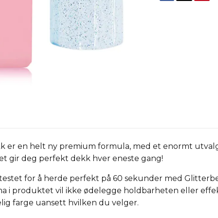
k er en helt ny premium formula, med et enormt utvalg 
et gir deg perfekt dekk hver eneste gang!
estet for å herde perfekt på 60 sekunder med Glitterbel
 i produktet vil ikke ødelegge holdbarheten eller effe
elig farge uansett hvilken du velger.