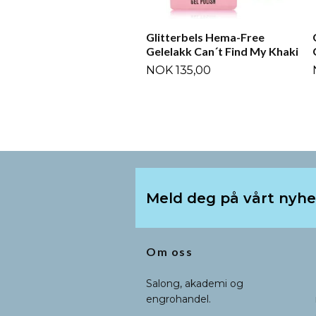
Glitterbels Hema-Free
Gelelakk Can´t Find My Khaki
NOK 135,00
Meld deg på vårt nyh
Om oss
Salong, akademi og
engrohandel.