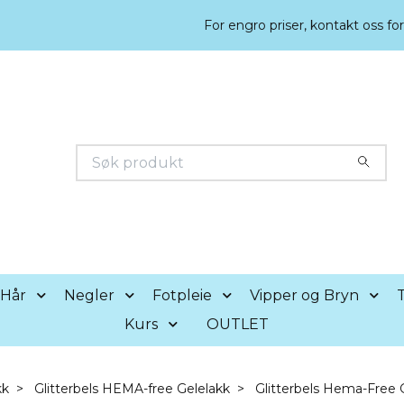
For engro priser, kontakt oss fo
Hår
Negler
Fotpleie
Vipper og Bryn
T
Kurs
OUTLET
kk
Glitterbels HEMA-free Gelelakk
Glitterbels Hema-Free 