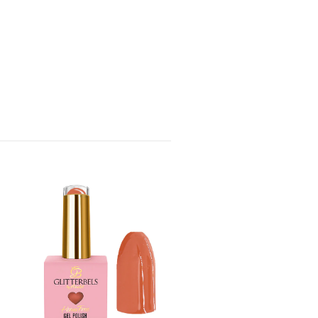
Glitterbels Hema-Free
Gelelakk Soul Sister
NOK 139,00