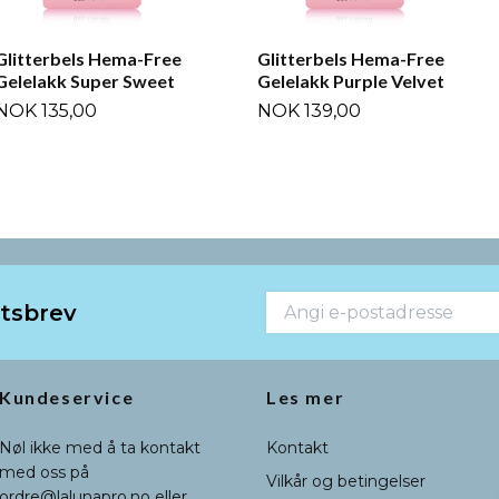
Glitterbels Hema-Free
Glitterbels Hema-Free
Gelelakk Super Sweet
Gelelakk Purple Velvet
NOK 135,00
NOK 139,00
etsbrev
Kundeservice
Les mer
Nøl ikke med å ta kontakt
Kontakt
med oss på
Vilkår og betingelser
ordre@lalunapro.no
eller