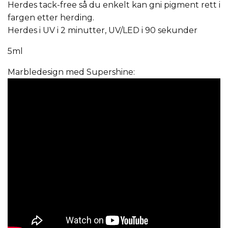
Herdes tack-free så du enkelt kan gni pigment rett i
fargen etter herding.
Herdes i UV i 2 minutter, UV/LED i 90 sekunder
5ml
Marbledesign med Supershine: