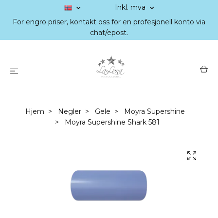
Inkl. mva
For engro priser, kontakt oss for en profesjonell konto via
chat/epost.
Hjem
Negler
Gele
Moyra Supershine
Moyra Supershine Shark 581