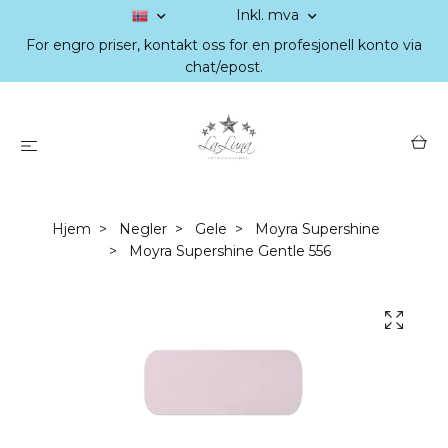
Inkl. mva
For engro priser, kontakt oss for en profesjonell konto via
chat/epost.
Hjem
Negler
Gele
Moyra Supershine
Moyra Supershine Gentle 556