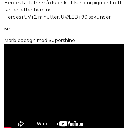
Herdes tack-free så du enkelt kan gni pigment rett i
fargen etter herding.
Herdes i UV i 2 minutter, UV/LED i 90 sekunder
5ml
Marbledesign med Supershine: