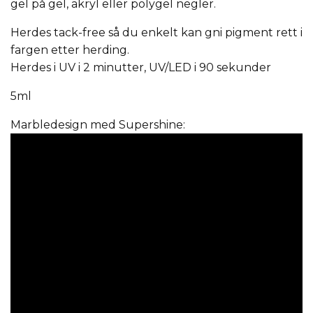
gel på gel, akryl eller polygel negler.
Herdes tack-free så du enkelt kan gni pigment rett i
fargen etter herding.
Herdes i UV i 2 minutter, UV/LED i 90 sekunder
5ml
Marbledesign med Supershine: