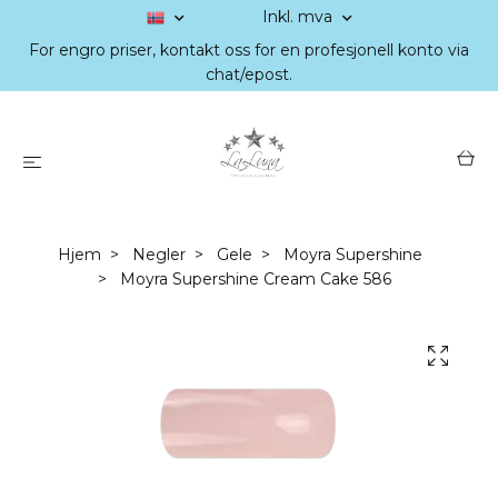
Inkl. mva
For engro priser, kontakt oss for en profesjonell konto via
chat/epost.
Hjem
Negler
Gele
Moyra Supershine
Moyra Supershine Cream Cake 586