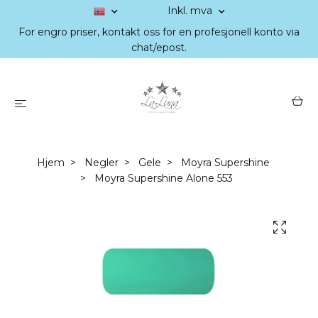
Inkl. mva
For engro priser, kontakt oss for en profesjonell konto via
chat/epost.
Hjem
Negler
Gele
Moyra Supershine
Moyra Supershine Alone 553