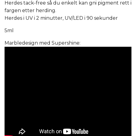
Herdes tack-free så du enkelt kan gni pigment rett i
fargen etter herding.
Herdes i UV i 2 minutter, UV/LED i 90 sekunder
5ml
Marbledesign med Supershine: