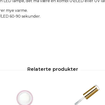
en LED lampe, det må være en kombi UV/LED eller UV l
rer mye varme.
V/LED 60-90 sekunder.