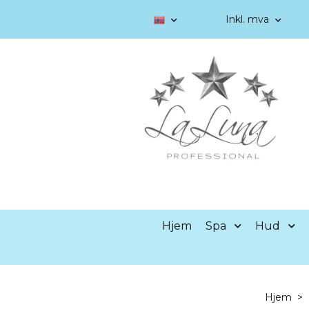
Inkl. mva
Hjem
Spa
Hud
Hjem