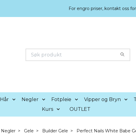
For engro priser, kontakt oss fo
Hår
Negler
Fotpleie
Vipper og Bryn
T
Kurs
OUTLET
Negler
Gele
Builder Gele
Perfect Nails White Babe G