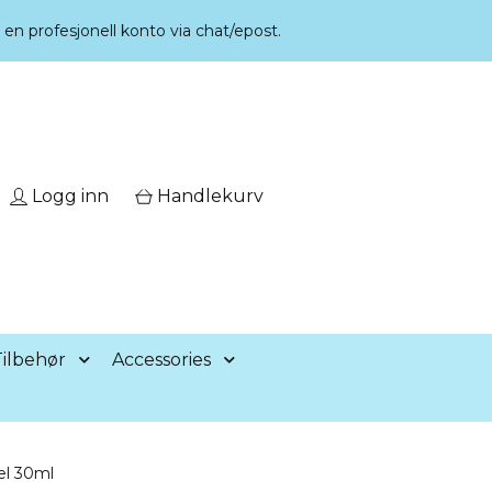
r en profesjonell konto via chat/epost.
Logg inn
Handlekurv
ilbehør
Accessories
el 30ml