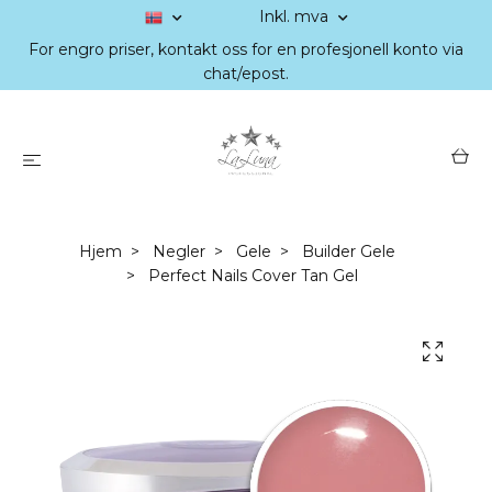
Inkl. mva
For engro priser, kontakt oss for en profesjonell konto via
chat/epost.
Hjem
Negler
Gele
Builder Gele
Perfect Nails Cover Tan Gel