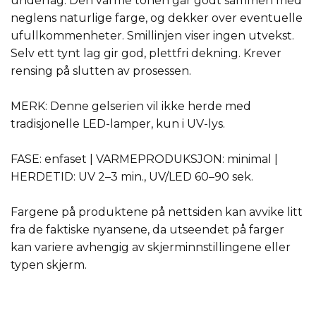
underlag. Den varme tonen går godt sammen med
neglens naturlige farge, og dekker over eventuelle
ufullkommenheter. Smillinjen viser ingen utvekst.
Selv ett tynt lag gir god, plettfri dekning. Krever
rensing på slutten av prosessen.
MERK: Denne gelserien vil ikke herde med
tradisjonelle LED-lamper, kun i UV-lys.
FASE: enfaset | VARMEPRODUKSJON: minimal |
HERDETID: UV 2–3 min., UV/LED 60–90 sek.
Fargene på produktene på nettsiden kan avvike litt
fra de faktiske nyansene, da utseendet på farger
kan variere avhengig av skjerminnstillingene eller
typen skjerm.