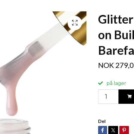
Glitte
on Bui
Baref
NOK 279,0
på lager
Del