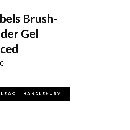
rbels Brush-
lder Gel
aced
0
LEGG I HANDLEKURV