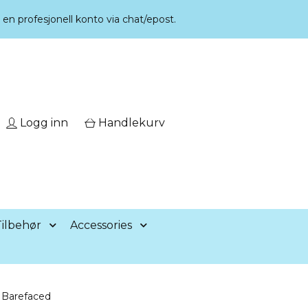
r en profesjonell konto via chat/epost.
Logg inn
Handlekurv
ilbehør
Accessories
l Barefaced