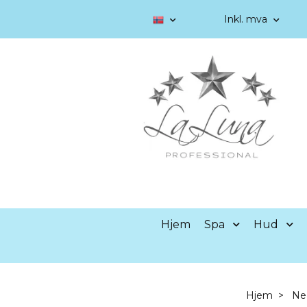
Inkl. mva
Hjem
Spa
Hud
Hjem
Ne