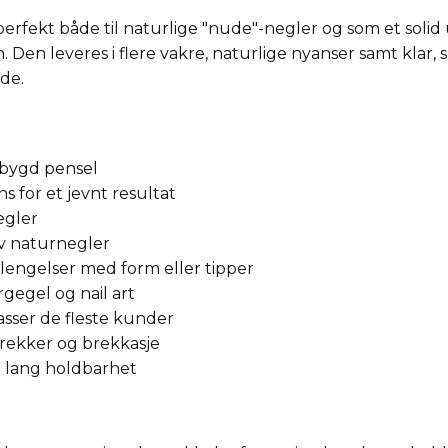
rfekt både til naturlige "nude"-negler og som et solid u
. Den leveres i flere vakre, naturlige nyanser samt klar, 
de.
ebygd pensel
 for et jevnt resultat
egler
av naturnegler
rlengelser med form eller tipper
gegel og nail art
sser de fleste kunder
prekker og brekkasje
d lang holdbarhet