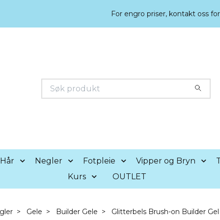
For engro priser, kontakt oss fo
Hår
Negler
Fotpleie
Vipper og Bryn
T
Kurs
OUTLET
gler
Gele
Builder Gele
Glitterbels Brush-on Builder Ge