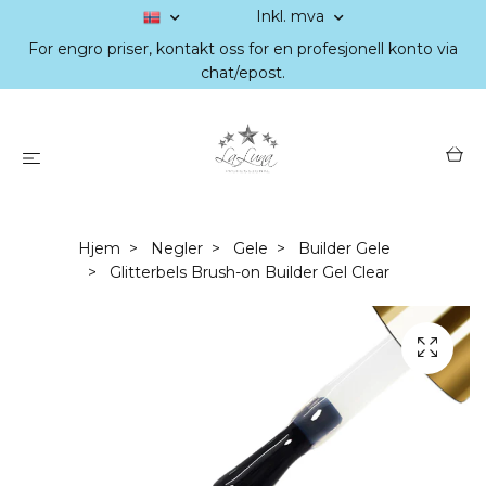
Inkl. mva
For engro priser, kontakt oss for en profesjonell konto via
chat/epost.
Hjem
Negler
Gele
Builder Gele
Glitterbels Brush-on Builder Gel Clear