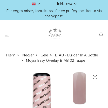
Inkl. mva
For engro priser, kontakt oss for en profesjonell konto via
chat/epost.
Hjem
Negler
Gele
BIAB - Builder In A Bottle
Moyra Easy Overlay BIAB 02 Taupe