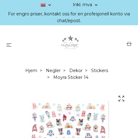
Inkl. mva
For engro priser, kontakt oss for en profesjonell konto via
chat/epost.
Hjem
Negler
Dekor
Stickers
Moyra Sticker 14