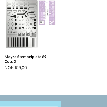
Moyra Stempelplate 133 -
Globetrotter-America
NOK 109,00
Moyra Stempelplate 89 -
Cuts 2
NOK 109,00