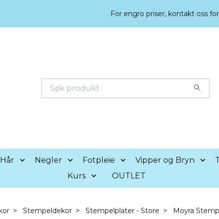
For engro priser, kontakt oss fo
Hår
Negler
Fotpleie
Vipper og Bryn
T
Kurs
OUTLET
kor
Stempeldekor
Stempelplater - Store
Moyra Stempel