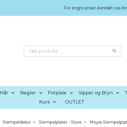
For engro priser, kontakt oss fo
Hår
Negler
Fotpleie
Vipper og Bryn
T
Kurs
OUTLET
Stempeldekor
Stempelplater - Store
Moyra Stempelplate