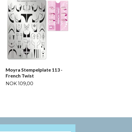
Moyra Stempelplate 129 -
Word Up
NOK 109,00
Moyra Stempelplate 113 -
French Twist
NOK 109,00